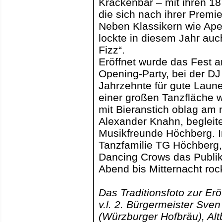
Krackenbar – mit ihren 1
die sich nach ihrer Premier
Neben Klassikern wie Apero
lockte in diesem Jahr auc
Fizz“.
Eröffnet wurde das Fest a
Opening-Party, bei der DJ
Jahrzehnte für gute Laun
einer großen Tanzfläche we
mit Bieranstich oblag am 
Alexander Knahn, begleit
Musikfreunde Höchberg. I
Tanzfamilie TG Höchberg,
Dancing Crows das Publik
Abend bis Mitternacht roc
Das Traditionsfoto zur Er
v.l. 2. Bürgermeister Sv
(Würzburger Hofbräu), Alt